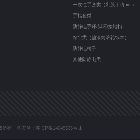
一次性手套类（乳胶丁晴pvc）
手指套类
防静电手环/脚环/接地扣
粘尘类（垫滚筒滚轮纸本）
防静电椅子
其他防静电类
司 版权所有 备案号：
苏ICP备14049636号-1