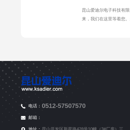
昆山爱迪尔电子科技有限
来，我们在这里等着您。来电
0512-57507570
电话：
邮箱：
地址：
昆山开发区新星路428号10幢（3#厂房）三